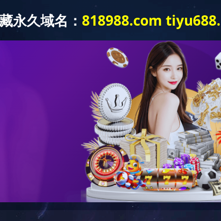
网站首页
kaiyun开云
新闻中心
产品展示
工程业
（中国）
手机web版登录入口
|
星空体育
|
开云app登录入口
|
leyu·com
|
leyu
|
高效沉淀池系统